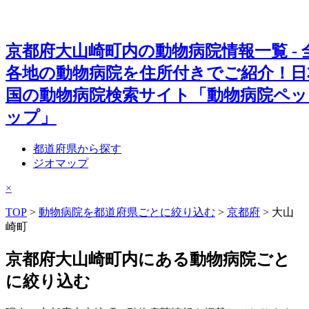
京都府大山崎町内の動物病院情報一覧 - 
各地の動物病院を住所付きでご紹介！日
国の動物病院検索サイト「動物病院ペッ
ップ」
都道府県から探す
ジオマップ
×
TOP
>
動物病院を都道府県ごとに絞り込む
>
京都府
> 大山
崎町
京都府大山崎町内にある動物病院ごと
に絞り込む