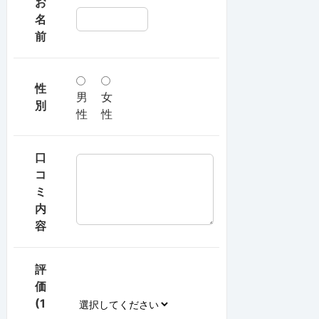
お
名
前
性
男
女
別
性
性
口
コ
ミ
内
容
評
価
(1