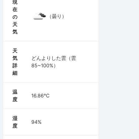
現
在
（曇り）
の
天
気
天
気
どんよりした雲（雲
詳
85~100%）
細
温
16.86℃
度
湿
94%
度