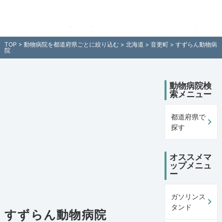
すずらん動物病院（北海道音更町）の動物病院情報 - 全国各地の動物
住所付きでご紹介！日本全国の動物病院検索サイト「動物病院ペット
プ」
TOP
>
動物病院を都道府県ごとに絞り込む
>
北海道
>
音更町
> すずらん動物病
院
動物病院検
索メニュー
都道府県で
探す
オススメマ
ップメニュ
ー
ガソリンス
タンド
すずらん動物病院