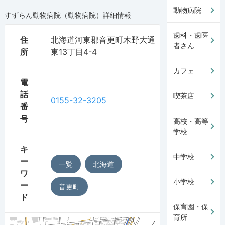
動物病院
すずらん動物病院（動物病院）
詳細情報
歯科・歯医
住
北海道河東郡音更町木野大通
者さん
所
東13丁目4-4
カフェ
電
話
喫茶店
0155-32-3205
番
号
高校・高等
学校
キ
中学校
ー
一覧
北海道
ワ
小学校
ー
音更町
ド
保育園・保
育所