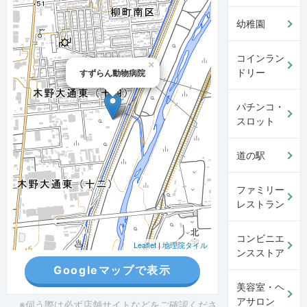
幼稚園
コインラン
×
ドリー
すずらん動物病院
パチンコ・
スロット
道の駅
ファミリー
レストラン
コンビニエ
Leaflet
|
地理院タイル
ンスストア
Googleマップで表示
美容室・ヘ
アサロン
※伺う際は必ず店舗サイトなどをご確認くださ