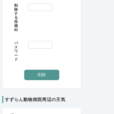
削
除
す
る
投
稿
ID
パ
ス
ワ
ー
ド
すずらん動物病院周辺の天気