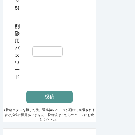
～
5)
削
除
用
パ
ス
ワ
ー
ド
※投稿ボタンを押した後、遷移後のページが崩れて表示されま
すが投稿に問題ありません。投稿後はこちらのページにお戻
りください。