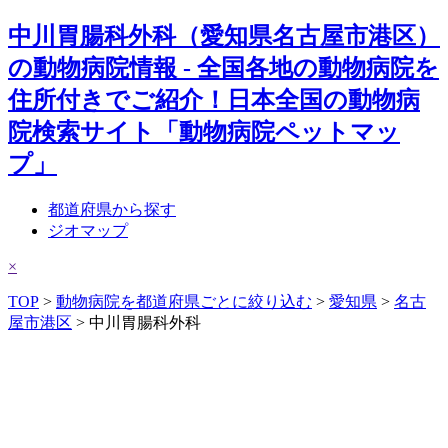
中川胃腸科外科（愛知県名古屋市港区）
の動物病院情報 - 全国各地の動物病院を
住所付きでご紹介！日本全国の動物病
院検索サイト「動物病院ペットマッ
プ」
都道府県から探す
ジオマップ
×
TOP
>
動物病院を都道府県ごとに絞り込む
>
愛知県
>
名古
屋市港区
> 中川胃腸科外科