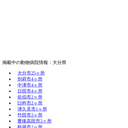
掲載中の動物病院情報：大分県
大分市
25ヶ所
別府市
4ヶ所
中津市
4ヶ所
日田市
4ヶ所
佐伯市
2ヶ所
臼杵市
2ヶ所
津久見市
1ヶ所
竹田市
2ヶ所
豊後高田市
2ヶ所
杵築市
2ヶ所