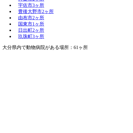
宇佐市
3ヶ所
豊後大野市
2ヶ所
由布市
2ヶ所
国東市
1ヶ所
日出町
2ヶ所
玖珠町
3ヶ所
大分県内で動物病院がある場所：61ヶ所