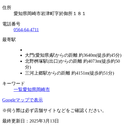
住所
愛知県岡崎市岩津町字於御所１８１
電話番号
0564-64-4711
最寄駅
大門(愛知県)駅からの距離 約3640m(徒歩約45分)
北野桝塚駅(出口)からの距離 約4073m(徒歩約50
分)
三河上郷駅からの距離 約4151m(徒歩約51分)
キーワード
一覧
愛知県
岡崎市
Leaflet
|
地理院タイル
Googleマップで表示
×
アロハ動物病院
※伺う際は必ず店舗サイトなどをご確認ください。
最終更新日：2025年3月13日