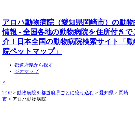
アロハ動物病院（愛知県岡崎市）の動物
情報 - 全国各地の動物病院を住所付きで
介！日本全国の動物病院検索サイト「動
院ペットマップ」
都道府県から探す
ジオマップ
×
TOP
>
動物病院を都道府県ごとに絞り込む
>
愛知県
>
岡崎
市
> アロハ動物病院