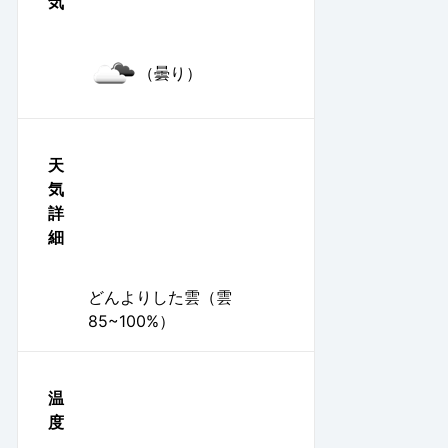
気
（曇り）
天
気
詳
細
どんよりした雲（雲
85~100%）
温
度