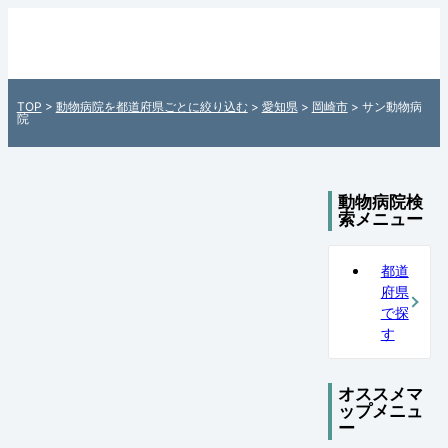
サン動物病院（愛知県岡崎市）の動物病院
情報 - 全国各地の動物病院を住所付きでご
紹介！日本全国の動物病院検索サイト「動
TOP
>
動物病院を都道府県ごとに絞り込む
>
愛知県
>
岡崎市
> サン動物病
物病院ペットマップ」
院
動物病院検
索メニュー
都道
府県
で探
す
オススメマ
ップメニュ
ー