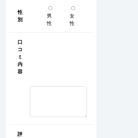
性
男
女
別
性
性
口
コ
ミ
内
容
評