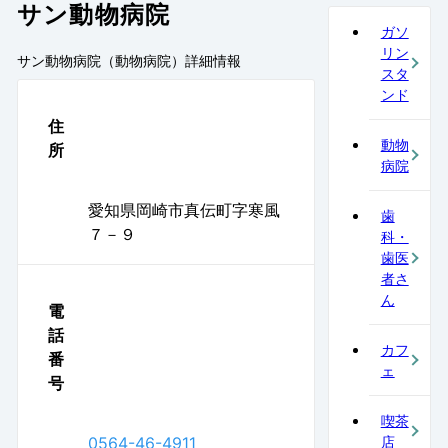
サン動物病院
ガソ
リン
サン動物病院（動物病院）
詳細情報
スタ
ンド
住
動物
所
病院
愛知県岡崎市真伝町字寒風
歯
７－９
科・
歯医
者さ
ん
電
話
カフ
番
ェ
号
喫茶
0564-46-4911
店