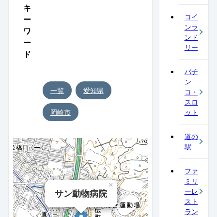
キ
コイ
ー
ンラ
ワ
ンド
ー
リー
ド
パチ
ン
一覧
愛知県
コ・
スロ
岡崎市
ット
道の
駅
ファ
ミリ
×
サン動物病院
ーレ
スト
ラン