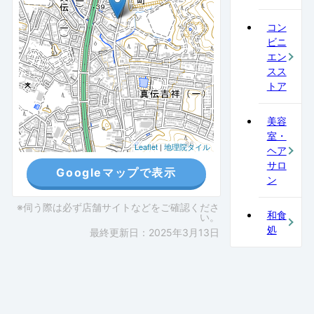
コン
ビニ
エン
スス
トア
美容
室・
Leaflet
|
地理院タイル
ヘア
サロ
Googleマップで表示
ン
※伺う際は必ず店舗サイトなどをご確認くださ
和食
い。
処
最終更新日：2025年3月13日