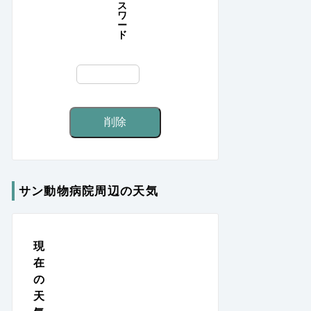
ス
ワ
ー
ド
サン動物病院周辺の天気
現
在
の
天