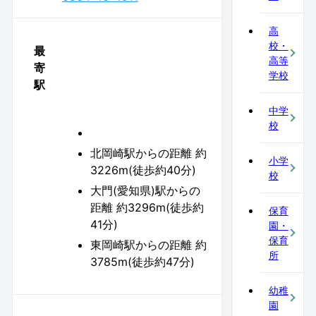
高
校・
最
高等
寄
学校
駅
中学
校
北岡崎駅からの距離 約
小学
3226m(徒歩約40分)
校
大門(愛知県)駅からの
距離 約3296m(徒歩約
保育
41分)
園・
保育
東岡崎駅からの距離 約
所
3785m(徒歩約47分)
幼稚
園