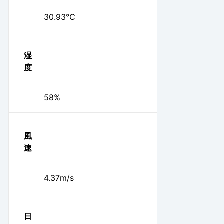
30.93℃
湿
度
58%
風
速
4.37m/s
日