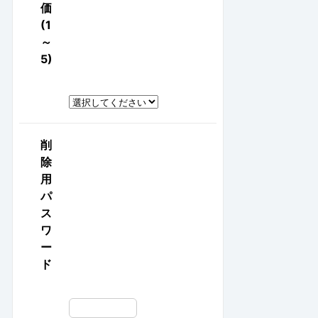
価
(1
～
5)
削
除
用
パ
ス
ワ
ー
ド